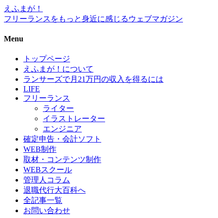
えふまが！
フリーランスをもっと身近に感じるウェブマガジン
Menu
トップページ
えふまが！について
ランサーズで月21万円の収入を得るには
LIFE
フリーランス
ライター
イラストレーター
エンジニア
確定申告・会計ソフト
WEB制作
取材・コンテンツ制作
WEBスクール
管理人コラム
退職代行大百科へ
全記事一覧
お問い合わせ