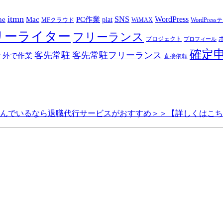
itmn
SNS
WordPress
ne
Mac
PC作業
plat
MFクラウド
WiMAX
WordPre
リーライター
フリーランス
プロジェクト
プロフィール
確定
客先常駐
客先常駐フリーランス
外で作業
館
直接依頼
悩んでいるなら退職代行サービスがおすすめ＞＞【詳しくはこ