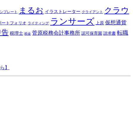
まるお
クラウ
イラストレーター
ssテンプレート
クライアント
ランサーズ
仮想通貨
ポートフォリオ
上原
ライティング
申告
転職
菅原税務会計事務所
税理士
認可保育園
請求書
税金
ちら】