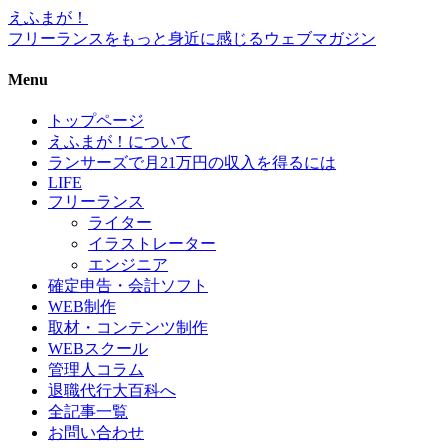
えふまが！
フリーランスをもっと身近に感じるウェブマガジン
Menu
トップページ
えふまが！について
ランサーズで月21万円の収入を得るには
LIFE
フリーランス
ライター
イラストレーター
エンジニア
確定申告・会計ソフト
WEB制作
取材・コンテンツ制作
WEBスクール
管理人コラム
退職代行大百科へ
全記事一覧
お問い合わせ