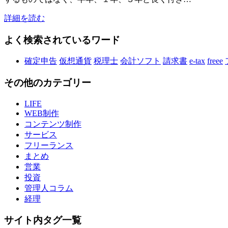
詳細を読む
よく検索されているワード
確定申告
仮想通貨
税理士
会計ソフト
請求書
e-tax
freee
その他のカテゴリー
LIFE
WEB制作
コンテンツ制作
サービス
フリーランス
まとめ
営業
投資
管理人コラム
経理
サイト内タグ一覧