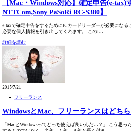
【Mac・Windows対応】確定申告(e-tax
NTTCom,Sony PaSoRi RC-S380】
e-taxで確定申告をするためにICカードリーダーが必要に
必要な個人情報を引き出してくれます。 このI…
詳細を読む
2015/7/21
フリーランス
WindowsとMac、フリーランスは
「MacとWindowsってどっち使えば良いんだ…？」 こ
するものではなく、半年、１年、３年と長く付き…