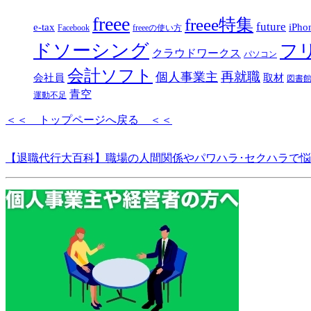
freee
freee特集
future
e-tax
iPho
Facebook
freeeの使い方
ドソーシング
フ
クラウドワークス
パソコン
会計ソフト
再就職
個人事業主
取材
会社員
図書
青空
運動不足
＜＜ トップページへ戻る ＜＜
【退職代行大百科】職場の人間関係やパワハラ･セクハラで