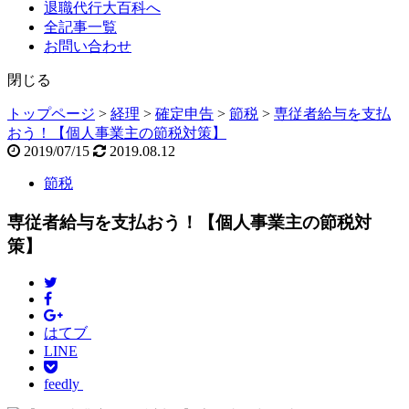
退職代行大百科へ
全記事一覧
お問い合わせ
閉じる
トップページ
>
経理
>
確定申告
>
節税
>
専従者給与を支払
おう！【個人事業主の節税対策】
2019/07/15
2019.08.12
節税
専従者給与を支払おう！【個人事業主の節税対
策】
はてブ
LINE
feedly