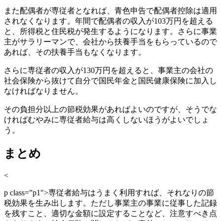
また配偶者が専従者となれば、青色申告で配偶者控除は適用
されなくなります。年間で配偶者の収入が
103
万円を超える
と、所得税と住民税が発生するようになります。さらに事業
主がサラリーマンで、会社から扶養手当をもらっているので
あれば、その扶養手当もなくなります。
さらに専従者の収入が
130
万円を超えると、事業主の会社の
社会保険から抜けて自分で国民年金と国民健康保険に加入し
なければなりません。
その負担分以上の節税効果があればよいのですが、そうでな
ければむやみに専従者給与は高くしないほうがよいでしょ
う。
まとめ
<
p class=”p1″>
専従者給与はうまく利用すれば、それなりの節
税効果を生み出します。ただし事業主の事業に従事した記録
を残すこと、適切な金額に設定することなど、注意すべき点