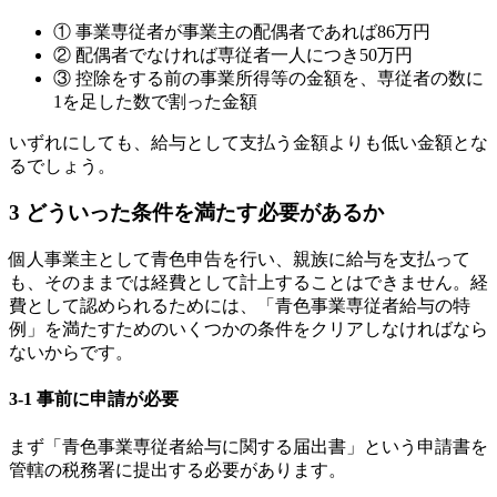
①
事業専従者が事業主の配偶者であれば
86
万円
②
配偶者でなければ専従者一人につき
50
万円
③
控除をする前の事業所得等の金額を、専従者の数に
1
を足した数で割った金額
いずれにしても、給与として支払う金額よりも低い金額とな
るでしょう。
3
どういった条件を満たす必要があるか
個人事業主として青色申告を行い、親族に給与を支払って
も、そのままでは経費として計上することはできません。経
費として認められるためには、「青色事業専従者給与の特
例」を満たすためのいくつかの条件をクリアしなければなら
ないからです。
3-1
事前に申請が必要
まず「青色事業専従者給与に関する届出書」という申請書を
管轄の税務署に提出する必要があります。