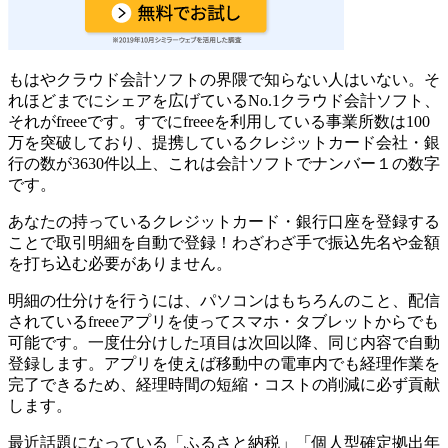
もはやクラウド会計ソフトの界隈で知らない人はいない。そ
れほどまでにシェアを広げているNo.1クラウド会計ソフト、
それがfreeeです。
すでにfreeeを利用している事業所数は100
万を突破
しており、提携しているクレジットカード会社・銀
行の数が3630件以上、これは会計ソフトでナンバー１の数字
です。
あなたの持っているクレジットカード・銀行口座を登録する
ことで取引明細を自動で登録！わざわざ手で振込先名や金額
を打ち込む必要がありません。
明細の仕分けを行うには、パソコンはもちろんのこと、配信
されているfreeeアプリを使ってスマホ・タブレットからでも
可能です。一度仕分けした項目は次回以降、同じ内容で自動
登録します。アプリを使えば移動中の電車内でも経理作業を
完了できるため、経理時間の短縮・コストの削減に必ず貢献
します。
最近話題になっている
「ふるさと納税」「個人型確定拠出年