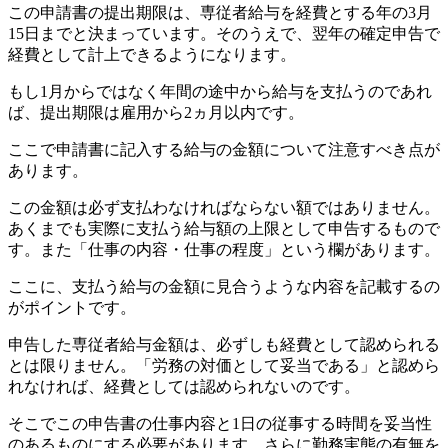
この申請書の提出期限は、専従者給与を経費とする年の
3
月
15
日までと決まっています。そのうえで、翌年の確定申告で
経費として計上できるようになります。
もし
1
月からではなく年間の途中から給与を支払うのであれ
ば、提出期限は雇用から
2
ヵ月以内です。
ここで申請書に記入する給与の金額について注意すべき点が
あります。
この金額は必ず支払わなければならない額ではありません。
あくまでも実際に支払う給与額の上限として申告するもので
す。また「仕事の内容・仕事の程度」という欄があります。
ここに、支払う給与の金額に見合うような内容を記載するの
がポイントです。
申告した専従者給与金額は、必ずしも経費として認められる
とは限りません。「労務の対価として妥当である」と認めら
れなければ、経費としては認められないのです。
そこでこの申告書の仕事内容と
1
日の従事する時間を妥当性
のあるものにする必要があります。さらに勤務実態の有無を