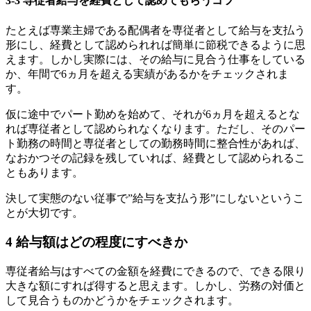
3-3
専従者給与を経費として認めてもらうコツ
たとえば専業主婦である配偶者を専従者として給与を支払う
形にし、経費として認められれば簡単に節税できるように思
えます。しかし実際には、その給与に見合う仕事をしている
か、年間で
6
ヵ月を超える実績があるかをチェックされま
す。
仮に途中でパート勤めを始めて、それが
6
ヵ月を超えるとな
れば専従者として認められなくなります。ただし、そのパー
ト勤務の時間と専従者としての勤務時間に整合性があれば、
なおかつその記録を残していれば、経費として認められるこ
ともあります。
決して実態のない従事で
”
給与を支払う形
”
にしないというこ
とが大切です。
4
給与額はどの程度にすべきか
専従者給与はすべての金額を経費にできるので、できる限り
大きな額にすれば得すると思えます。しかし、労務の対価と
して見合うものかどうかをチェックされます。