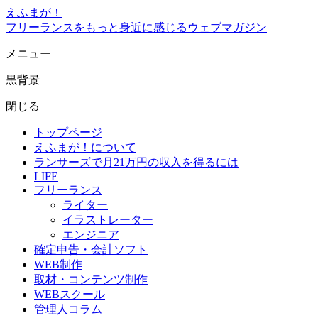
えふまが！
フリーランスをもっと身近に感じるウェブマガジン
メニュー
黒背景
閉じる
トップページ
えふまが！について
ランサーズで月21万円の収入を得るには
LIFE
フリーランス
ライター
イラストレーター
エンジニア
確定申告・会計ソフト
WEB制作
取材・コンテンツ制作
WEBスクール
管理人コラム