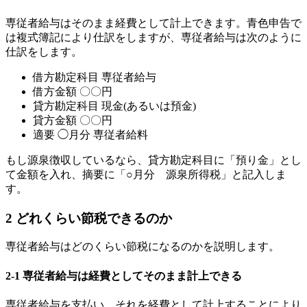
専従者給与はそのまま経費として計上できます。青色申告で
は複式簿記により仕訳をしますが、専従者給与は次のように
仕訳をします。
借方勘定科目
専従者給与
借方金額
〇〇円
貸方勘定科目
現金
(
あるいは預金
)
貸方金額
〇〇円
適要
◯月分
専従者給料
もし源泉徴収しているなら、貸方勘定科目に「預り金」とし
て金額を入れ、摘要に「
○
月分 源泉所得税」と記入しま
す。
2
どれくらい節税できるのか
専従者給与はどのくらい節税になるのかを説明します。
2-1
専従者給与は経費としてそのまま計上できる
専従者給与を支払い、それを経費として計上することにより