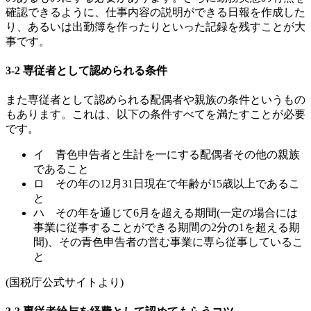
確認できるように、仕事内容の説明ができる日報を作成した
り、あるいは出勤簿を作ったりといった記録を残すことが大
事です。
3-2
専従者として認められる条件
また専従者として認められる配偶者や親族の条件というもの
もあります。これは、以下の条件すべてを満たすことが必要
です。
イ
青色申告者と生計を一にする配偶者その他の親族
であること
ロ
その年の
12
月
31
日現在で年齢が
15
歳以上であるこ
と
ハ
その年を通じて
6
月を超える期間
(
一定の場合には
事業に従事することができる期間の
2
分の
1
を超える期
間
)
、その青色申告者の営む事業に専ら従事しているこ
と
(
国税庁公式サイトより
)