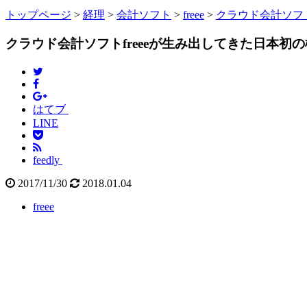
トップページ
>
経理
>
会計ソフト
>
freee
>
クラウド会計ソフト
クラウド会計ソフトfreeeが生み出してきた日本初
はてブ
LINE
feedly
2017/11/30
2018.01.04
freee