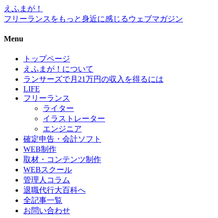
えふまが！
フリーランスをもっと身近に感じるウェブマガジン
Menu
トップページ
えふまが！について
ランサーズで月21万円の収入を得るには
LIFE
フリーランス
ライター
イラストレーター
エンジニア
確定申告・会計ソフト
WEB制作
取材・コンテンツ制作
WEBスクール
管理人コラム
退職代行大百科へ
全記事一覧
お問い合わせ