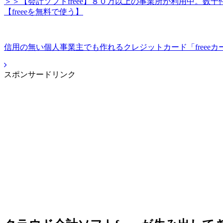
＞＞【会計ソフトfreee】８０万以上の事業所が利用中。
【freeeを無料で使う】
信用の無い個人事業主でも作れるクレジットカード「freeeカ
スポンサードリンク