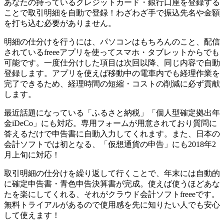
あなたの持っているクレジットカード・銀行口座を登録する
ことで取引明細を自動で登録！わざわざ手で振込先名や金額
を打ち込む必要がありません。
明細の仕分けを行うには、パソコンはもちろんのこと、配信
されているfreeeアプリを使ってスマホ・タブレットからでも
可能です。一度仕分けした項目は次回以降、同じ内容で自動
登録します。アプリを使えば移動中の電車内でも経理作業を
完了できるため、経理時間の短縮・コストの削減に必ず貢献
します。
最近話題になっている
「ふるさと納税」「個人型確定拠出年
金iDeCo」にも対応。専用フォームが用意されており質問に
答えるだけで申告書に自動入力してくれます。
また、日本の
会計ソフトでは初となる、
「仮想通貨の申告」にも2018年2
月上旬に対応！
取引明細の仕分けを繰り返して行くことで、
年末には自動的
に確定申告書・青色申告決算書が完成。使えば使うほどあな
たを楽にしてくれる、それがクラウド会計ソフトfreeeです。
無料トライアルがあるので使用感を先に知りたい人でも安心
して使えます！