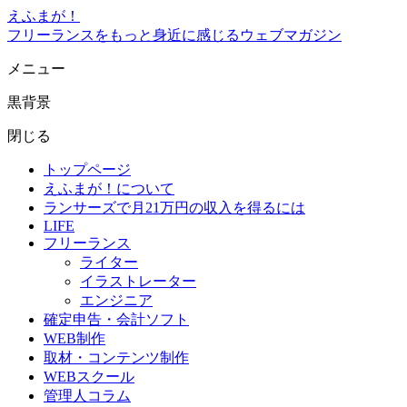
えふまが！
フリーランスをもっと身近に感じるウェブマガジン
メニュー
黒背景
閉じる
トップページ
えふまが！について
ランサーズで月21万円の収入を得るには
LIFE
フリーランス
ライター
イラストレーター
エンジニア
確定申告・会計ソフト
WEB制作
取材・コンテンツ制作
WEBスクール
管理人コラム