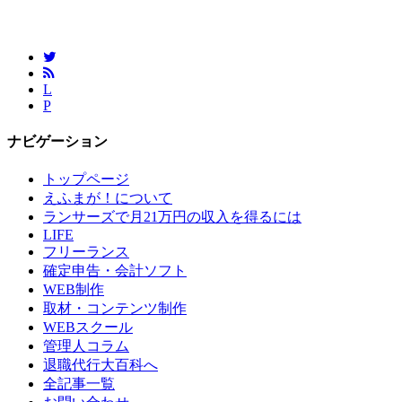
L
P
ナビゲーション
トップページ
えふまが！について
ランサーズで月21万円の収入を得るには
LIFE
フリーランス
確定申告・会計ソフト
WEB制作
取材・コンテンツ制作
WEBスクール
管理人コラム
退職代行大百科へ
全記事一覧