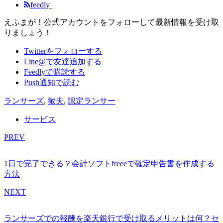
feedly
えふまが！公式アカウントをフォローして最新情報を受け取
りましょう！
Twitterをフォローする
Line@で友達追加する
Feedlyで購読する
Push通知で読む
ランサーズ
,
敏夫
,
認定ランサー
サービス
PREV
1日で完了できる？会計ソフトfreeeで確定申告書を作成する
方法
NEXT
ランサーズでの報酬を楽天銀行で受け取るメリットは何？セ