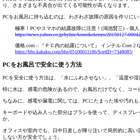
り、さまざまな不具合が出てくる可能性が高くなります。
PCをお風呂に持ち込むのは、わざわざ故障の原因を作りにい
極寒！PCやスマホの結露故障に注意！(鴻池賢三) – 個人 – 
https://news.yahoo.co.jp/byline/konoikekenzo/20150127-0004
価格.com – 『ＰＣ内の結露について』 インテル Core 2 Q
https://bbs.kakaku.com/bbs/05100011186/SortID=7348085/
PCをお風呂で安全に使う方法
PCを安全に使う方法は、「水にふれさせない」、「温度や
特に水は、感電の危険があるので、お風呂だけでなく、コー
ちなみに、感電や漏電に関しては、PCにたまった埃や汚れも
キーボードや込み入った部分はブラシを使って、ディスプレ
か。
オフィスや室内でも、日中日差しが降り注いで局所的に高い
しない方が安全でしょう。