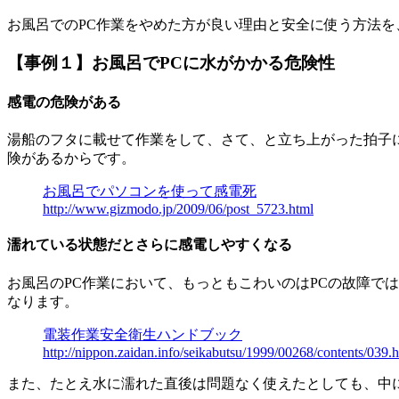
お風呂でのPC作業をやめた方が良い理由と安全に使う方法
【事例１】お風呂でPCに水がかかる危険性
感電の危険がある
湯船のフタに載せて作業をして、さて、と立ち上がった拍子に
険があるからです。
お風呂でパソコンを使って感電死
http://www.gizmodo.jp/2009/06/post_5723.html
濡れている状態だとさらに感電しやすくなる
お風呂のPC作業において、もっともこわいのはPCの故障で
なります。
電装作業安全衛生ハンドブック
http://nippon.zaidan.info/seikabutsu/1999/00268/contents/039.
また、たとえ水に濡れた直後は問題なく使えたとしても、中