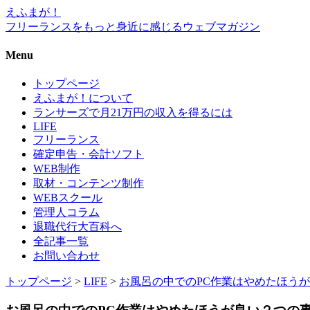
えふまが！
フリーランスをもっと身近に感じるウェブマガジン
Menu
トップページ
えふまが！について
ランサーズで月21万円の収入を得るには
LIFE
フリーランス
確定申告・会計ソフト
WEB制作
取材・コンテンツ制作
WEBスクール
管理人コラム
退職代行大百科へ
全記事一覧
お問い合わせ
トップページ
>
LIFE
>
お風呂の中でのPC作業はやめたほう