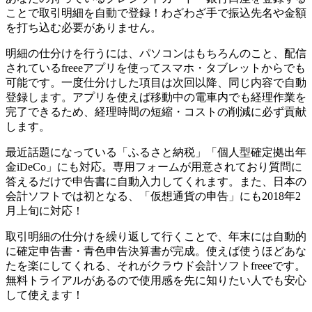
ことで取引明細を自動で登録！わざわざ手で振込先名や金額
を打ち込む必要がありません。
明細の仕分けを行うには、パソコンはもちろんのこと、配信
されているfreeeアプリを使ってスマホ・タブレットからでも
可能です。一度仕分けした項目は次回以降、同じ内容で自動
登録します。アプリを使えば移動中の電車内でも経理作業を
完了できるため、経理時間の短縮・コストの削減に必ず貢献
します。
最近話題になっている
「ふるさと納税」「個人型確定拠出年
金iDeCo」にも対応。専用フォームが用意されており質問に
答えるだけで申告書に自動入力してくれます。
また、日本の
会計ソフトでは初となる、
「仮想通貨の申告」にも2018年2
月上旬に対応！
取引明細の仕分けを繰り返して行くことで、
年末には自動的
に確定申告書・青色申告決算書が完成。使えば使うほどあな
たを楽にしてくれる、それがクラウド会計ソフトfreeeです。
無料トライアルがあるので使用感を先に知りたい人でも安心
して使えます！