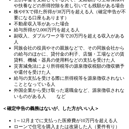
や扶養などの所得控除を差し引いても残額がある場合
株や
FX
で得た所得が
38
万円を超える人（確定申告が不
要になる口座もあります）
不動産収入等があった場合
給与所得が
2,000
万円を超える人
副収入、ダブルワーク等で
20
万円を超える収入がある
人
同族会社の役員やその親族などで、その同族会社から
の給与のほかに、貸付金の利子、店舗・工場などの賃
貸料、機械・器具の使用料などの支払を受けた人
災害減免法により所得税等の源泉徴収税額の徴収猶予
や還付を受けた人
給与の支払を受ける際に所得税等を源泉徴収されない
こととなっている人
外国企業から受け取った退職金など、源泉徴収されな
いものがある人
など
＜確定申告の義務はないが、した方がいい人＞
1
～
12
月までに支払った医療費が
10
万円を超える人
ローンで住宅を購入または改築した人（要件有り）