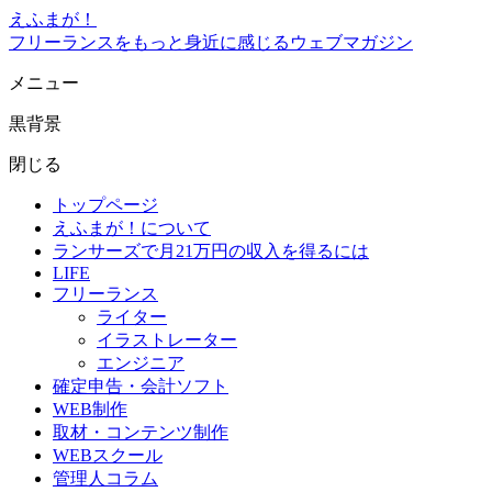
えふまが！
フリーランスをもっと身近に感じるウェブマガジン
メニュー
黒背景
閉じる
トップページ
えふまが！について
ランサーズで月21万円の収入を得るには
LIFE
フリーランス
ライター
イラストレーター
エンジニア
確定申告・会計ソフト
WEB制作
取材・コンテンツ制作
WEBスクール
管理人コラム