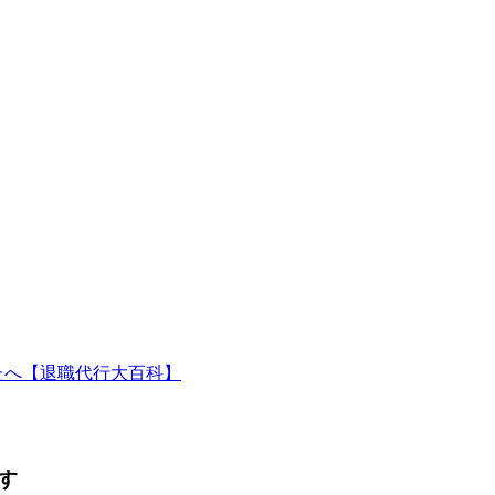
たへ【退職代行大百科】
す