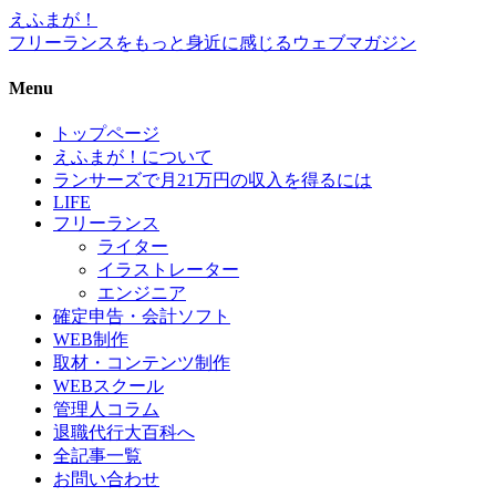
えふまが！
フリーランスをもっと身近に感じるウェブマガジン
Menu
トップページ
えふまが！について
ランサーズで月21万円の収入を得るには
LIFE
フリーランス
ライター
イラストレーター
エンジニア
確定申告・会計ソフト
WEB制作
取材・コンテンツ制作
WEBスクール
管理人コラム
退職代行大百科へ
全記事一覧
お問い合わせ