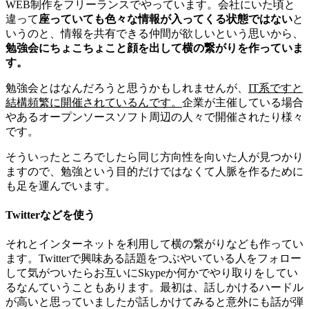
WEB制作をフリーランスでやっています。会社にいた頃と
違って
座っていても色々な情報が入ってくる状態ではない
と
いうのと、情報を共有できる仲間が欲しいという思いから、
勉強会にちょこちょこと顔を出して横の繋がりを作っていま
す。
勉強会とはなんだろうと思うかもしれませんが、
IT系ですと
結構頻繁に開催されているんです。
企業が主催している場合
やあるオープンソースソフト周辺の人々で開催されたり様々
です。
そういったところでしたら同じ方向性を向いた人が見つかり
ますので、勉強という目的だけではなくて人脈を作るために
も足を運んでいます。
Twitterなどを使う
それとインターネットを利用して横の繋がりなども作ってい
ます。Twitterで興味ある話題をつぶやいている人をフォロー
して気がついたらお互いにSkypeか何かでやり取りをしてい
るなんていうこともあります。最初は、話しかけるハードル
が高いと思っていましたが話しかけてみると意外にも話が弾