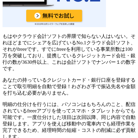
もはやクラウド会計ソフトの界隈で知らない人はいない。そ
れほどまでにシェアを広げているNo.1クラウド会計ソフト、
それがfreeeです。
すでにfreeeを利用している事業所数は100
万を突破
しており、提携しているクレジットカード会社・銀
行の数が3630件以上、これは会計ソフトでナンバー１の数字
です。
あなたの持っているクレジットカード・銀行口座を登録する
ことで取引明細を自動で登録！わざわざ手で振込先名や金額
を打ち込む必要がありません。
明細の仕分けを行うには、パソコンはもちろんのこと、配信
されているfreeeアプリを使ってスマホ・タブレットからでも
可能です。一度仕分けした項目は次回以降、同じ内容で自動
登録します。アプリを使えば移動中の電車内でも経理作業を
完了できるため、経理時間の短縮・コストの削減に必ず貢献
します。