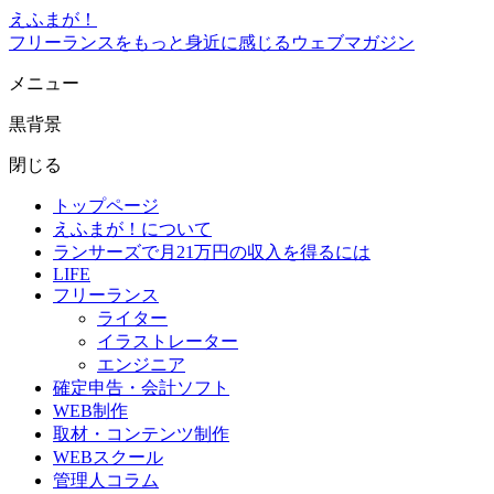
えふまが！
フリーランスをもっと身近に感じるウェブマガジン
メニュー
黒背景
閉じる
トップページ
えふまが！について
ランサーズで月21万円の収入を得るには
LIFE
フリーランス
ライター
イラストレーター
エンジニア
確定申告・会計ソフト
WEB制作
取材・コンテンツ制作
WEBスクール
管理人コラム