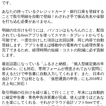
です。
あなたの持っているクレジットカード・銀行口座を登録する
ことで取引明細を自動で登録！わざわざ手で振込先名や金額
を打ち込む必要がありません。
明細の仕分けを行うには、パソコンはもちろんのこと、配信
されているfreeeアプリを使ってスマホ・タブレットからでも
可能です。一度仕分けした項目は次回以降、同じ内容で自動
登録します。アプリを使えば移動中の電車内でも経理作業を
完了できるため、経理時間の短縮・コストの削減に必ず貢献
します。
最近話題になっている
「ふるさと納税」「個人型確定拠出年
金iDeCo」にも対応。専用フォームが用意されており質問に
答えるだけで申告書に自動入力してくれます。
また、日本の
会計ソフトでは初となる、
「仮想通貨の申告」にも2018年2
月上旬に対応！
取引明細の仕分けを繰り返して行くことで、
年末には自動的
に確定申告書・青色申告決算書が完成。使えば使うほどあな
たを楽にしてくれる、それがクラウド会計ソフトfreeeです。