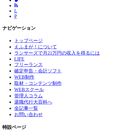
L
P
ナビゲーション
トップページ
えふまが！について
ランサーズで月21万円の収入を得るには
LIFE
フリーランス
確定申告・会計ソフト
WEB制作
取材・コンテンツ制作
WEBスクール
管理人コラム
退職代行大百科へ
全記事一覧
お問い合わせ
特設ページ