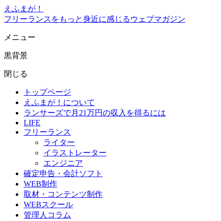
えふまが！
フリーランスをもっと身近に感じるウェブマガジン
メニュー
黒背景
閉じる
トップページ
えふまが！について
ランサーズで月21万円の収入を得るには
LIFE
フリーランス
ライター
イラストレーター
エンジニア
確定申告・会計ソフト
WEB制作
取材・コンテンツ制作
WEBスクール
管理人コラム