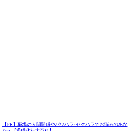
【PR】職場の人間関係やパワハラ･セクハラでお悩みのあな
たへ【退職代行大百科】