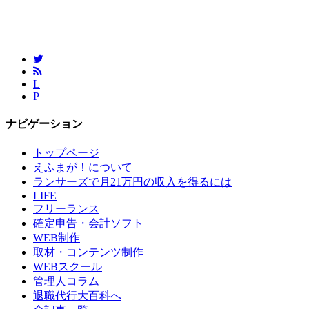
L
P
ナビゲーション
トップページ
えふまが！について
ランサーズで月21万円の収入を得るには
LIFE
フリーランス
確定申告・会計ソフト
WEB制作
取材・コンテンツ制作
WEBスクール
管理人コラム
退職代行大百科へ