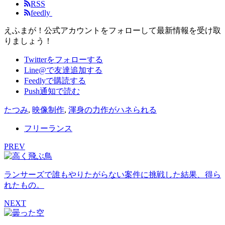
RSS
feedly
えふまが！公式アカウントをフォローして最新情報を受け取
りましょう！
Twitterをフォローする
Line@で友達追加する
Feedlyで購読する
Push通知で読む
たつみ
,
映像制作
,
渾身の力作がハネられる
フリーランス
PREV
ランサーズで誰もやりたがらない案件に挑戦した結果、得ら
れたもの。
NEXT