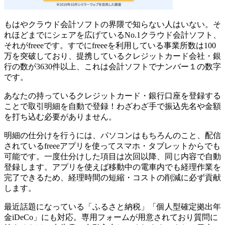
もはやクラウド会計ソフトの界隈で知らない人はいない。そ
れほどまでにシェアを広げているNo.1クラウド会計ソフト、
それがfreeeです。
すでにfreeeを利用している事業所数は100
万を突破
しており、提携しているクレジットカード会社・銀
行の数が3630件以上、これは会計ソフトでナンバー１の数字
です。
あなたの持っているクレジットカード・銀行口座を登録する
ことで取引明細を自動で登録！わざわざ手で振込先名や金額
を打ち込む必要がありません。
明細の仕分けを行うには、パソコンはもちろんのこと、配信
されているfreeeアプリを使ってスマホ・タブレットからでも
可能です。一度仕分けした項目は次回以降、同じ内容で自動
登録します。アプリを使えば移動中の電車内でも経理作業を
完了できるため、経理時間の短縮・コストの削減に必ず貢献
します。
最近話題になっている
「ふるさと納税」「個人型確定拠出年
金iDeCo」にも対応。専用フォームが用意されており質問に