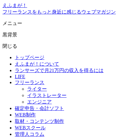
えふまが！
フリーランスをもっと身近に感じるウェブマガジン
メニュー
黒背景
閉じる
トップページ
えふまが！について
ランサーズで月21万円の収入を得るには
LIFE
フリーランス
ライター
イラストレーター
エンジニア
確定申告・会計ソフト
WEB制作
取材・コンテンツ制作
WEBスクール
管理人コラム