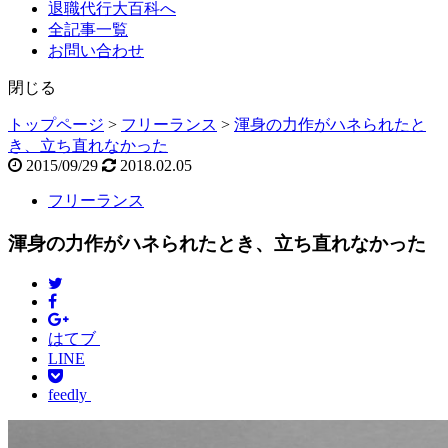
退職代行大百科へ
全記事一覧
お問い合わせ
閉じる
トップページ
>
フリーランス
>
渾身の力作がハネられたと
き、立ち直れなかった
2015/09/29
2018.02.05
フリーランス
渾身の力作がハネられたとき、立ち直れなかった
はてブ
LINE
feedly