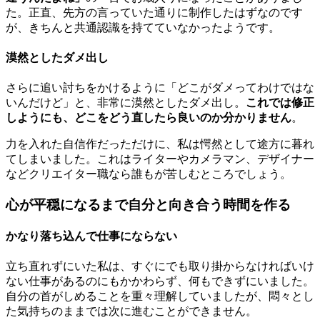
た。正直、先方の言っていた通りに制作したはずなのです
が、きちんと共通認識を持てていなかったようです。
漠然としたダメ出し
さらに追い討ちをかけるように「どこがダメってわけではな
いんだけど」と、非常に漠然としたダメ出し。
これでは修正
しようにも、どこをどう直したら良いのか分かりません
。
力を入れた自信作だっただけに、私は愕然として途方に暮れ
てしまいました。これはライターやカメラマン、デザイナー
などクリエイター職なら誰もが苦しむところでしょう。
心が平穏になるまで自分と向き合う時間を作る
かなり落ち込んで仕事にならない
立ち直れずにいた私は、すぐにでも取り掛からなければいけ
ない仕事があるのにもかかわらず、何もできずにいました。
自分の首がしめることを重々理解していましたが、悶々とし
た気持ちのままでは次に進むことができません。