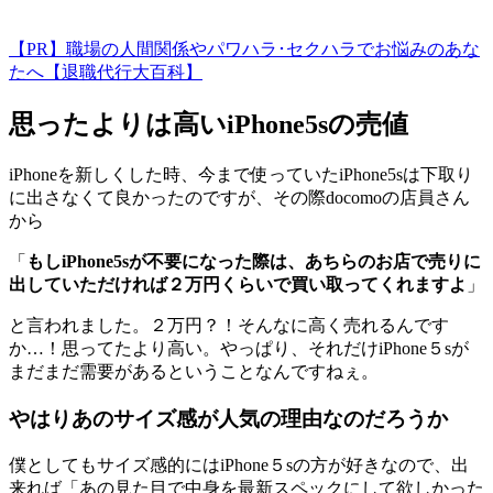
【PR】職場の人間関係やパワハラ･セクハラでお悩みのあな
たへ【退職代行大百科】
思ったよりは高いiPhone5sの売値
iPhoneを新しくした時、今まで使っていたiPhone5sは下取り
に出さなくて良かったのですが、その際docomoの店員さん
から
「
もしiPhone5sが不要になった際は、あちらのお店で売りに
出していただければ２万円くらいで買い取ってくれますよ
」
と言われました。２万円？！そんなに高く売れるんです
か…！思ってたより高い。やっぱり、それだけiPhone５sが
まだまだ需要があるということなんですねぇ。
やはりあのサイズ感が人気の理由なのだろうか
僕としてもサイズ感的にはiPhone５sの方が好きなので、出
来れば「あの見た目で中身を最新スペックにして欲しかった