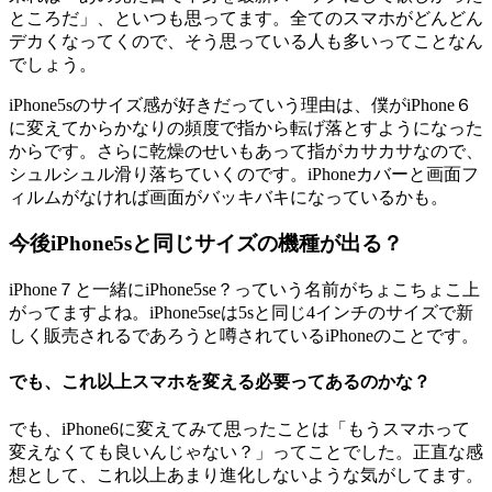
ところだ」、といつも思ってます。全てのスマホがどんどん
デカくなってくので、そう思っている人も多いってことなん
でしょう。
iPhone5sのサイズ感が好きだっていう理由は、僕がiPhone６
に変えてからかなりの頻度で指から転げ落とすようになった
からです。さらに乾燥のせいもあって指がカサカサなので、
シュルシュル滑り落ちていくのです。iPhoneカバーと画面フ
ィルムがなければ画面がバッキバキになっているかも。
今後iPhone5sと同じサイズの機種が出る？
iPhone７と一緒にiPhone5se？っていう名前がちょこちょこ上
がってますよね。iPhone5seは5sと同じ4インチのサイズで新
しく販売されるであろうと噂されているiPhoneのことです。
でも、これ以上スマホを変える必要ってあるのかな？
でも、iPhone6に変えてみて思ったことは「もうスマホって
変えなくても良いんじゃない？」ってことでした。正直な感
想として、これ以上あまり進化しないような気がしてます。