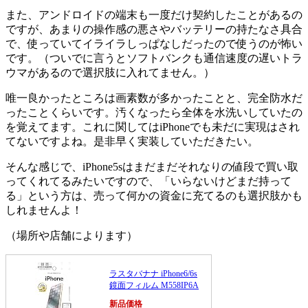
また、アンドロイドの端末も一度だけ契約したことがあるの
ですが、あまりの操作感の悪さやバッテリーの持たなさ具合
で、使っていてイライラしっぱなしだったので使うのが怖い
です。（ついでに言うとソフトバンクも通信速度の遅いトラ
ウマがあるので選択肢に入れてません。）
唯一良かったところは画素数が多かったことと、完全防水だ
ったことくらいです。汚くなったら全体を水洗いしていたの
を覚えてます。これに関してはiPhoneでも未だに実現はされ
てないですよね。是非早く実装していただきたい。
そんな感じで、iPhone5sはまだまだそれなりの値段で買い取
ってくれてるみたいですので、「いらないけどまだ持って
る」という方は、売って何かの資金に充てるのも選択肢かも
しれませんよ！
（場所や店舗によります）
ラスタバナナ iPhone6/6s
鏡面フィルム M558IP6A
新品価格