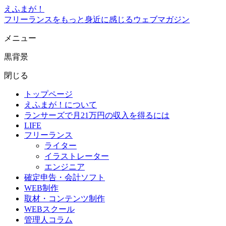
えふまが！
フリーランスをもっと身近に感じるウェブマガジン
メニュー
黒背景
閉じる
トップページ
えふまが！について
ランサーズで月21万円の収入を得るには
LIFE
フリーランス
ライター
イラストレーター
エンジニア
確定申告・会計ソフト
WEB制作
取材・コンテンツ制作
WEBスクール
管理人コラム