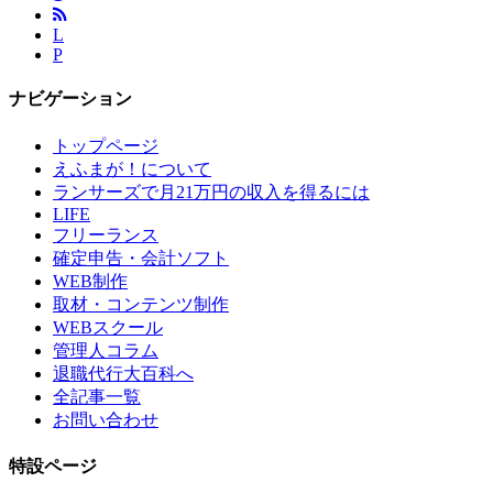
L
P
ナビゲーション
トップページ
えふまが！について
ランサーズで月21万円の収入を得るには
LIFE
フリーランス
確定申告・会計ソフト
WEB制作
取材・コンテンツ制作
WEBスクール
管理人コラム
退職代行大百科へ
全記事一覧
お問い合わせ
特設ページ