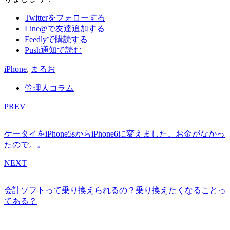
Twitterをフォローする
Line@で友達追加する
Feedlyで購読する
Push通知で読む
iPhone
,
まるお
管理人コラム
PREV
ケータイをiPhone5sからiPhone6に変えました。お金がなかっ
たので。。
NEXT
会計ソフトって乗り換えられるの？乗り換えたくなることっ
てある？