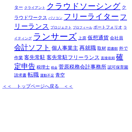
クラウドソーシング
ク
ター
クライアント
フリーライター
フ
ラウドワークス
パソコン
リーランス
ポートフォリオ
プロジェクト
ラ
プロフィール
ランサーズ
仮想通貨
会社員
上原
イティング
会計ソフト
再就職
個人事業主
取材
外で
図書館
確
客先常駐
客先常駐フリーランス
作業
直接依頼
定申告
菅原税務会計事務所
税理士
認可保育園
税金
転職
青空
請求書
運動不足
＜＜ トップページへ戻る ＜＜