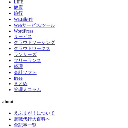
LIFE
健康
旅行
WEB制作
Webサービス/ツール
WordPress
サービス
クラウドソーシング
クラウドワークス
ランサーズ
フリーランス
経理
会計ソフト
freee
まとめ
管理人コラム
about
えふまが！について
退職代行大百科へ
全記事一覧