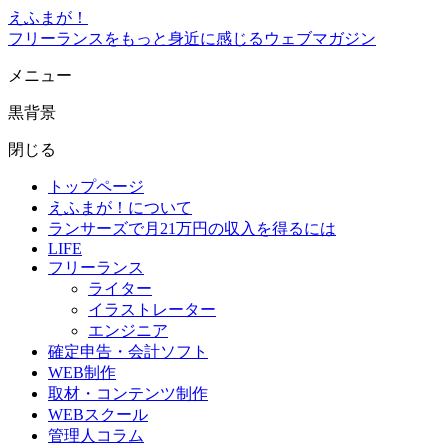
えふまが！
フリーランスをもっと身近に感じるウェブマガジン
メニュー
黒背景
閉じる
トップページ
えふまが！について
ランサーズで月21万円の収入を得るには
LIFE
フリーランス
ライター
イラストレーター
エンジニア
確定申告・会計ソフト
WEB制作
取材・コンテンツ制作
WEBスクール
管理人コラム