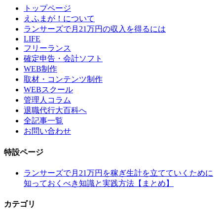
トップページ
えふまが！について
ランサーズで月21万円の収入を得るには
LIFE
フリーランス
確定申告・会計ソフト
WEB制作
取材・コンテンツ制作
WEBスクール
管理人コラム
退職代行大百科へ
全記事一覧
お問い合わせ
特設ページ
ランサーズで月21万円を稼ぎ生計を立てていくために
知っておくべき知識と実践方法【まとめ】
カテゴリ