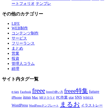
ートフォリオ
テンプレ
その他のカテゴリー
LIFE
WEB制作
コンテンツ制作
サービス
フリーランス
まとめ
営業
投資
管理人コラム
経理
サイト内タグ一覧
freee
freee特集
future
e-tax
Facebook
freeeの使い方
itmn
SNS
iPhone
Mac
PC作業
plat
MFクラウド
WiMAX
まるお
WordPress
イラストレー
WordPressテンプレート