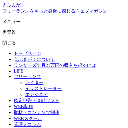
えふまが！
フリーランスをもっと身近に感じるウェブマガジン
メニュー
黒背景
閉じる
トップページ
えふまが！について
ランサーズで月21万円の収入を得るには
LIFE
フリーランス
ライター
イラストレーター
エンジニア
確定申告・会計ソフト
WEB制作
取材・コンテンツ制作
WEBスクール
管理人コラム