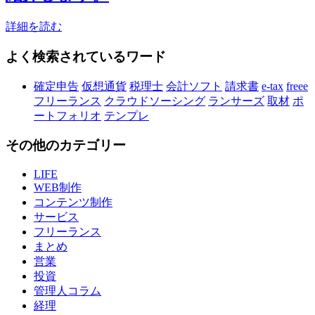
詳細を読む
よく検索されているワード
確定申告
仮想通貨
税理士
会計ソフト
請求書
e-tax
freee
フリーランス
クラウドソーシング
ランサーズ
取材
ポ
ートフォリオ
テンプレ
その他のカテゴリー
LIFE
WEB制作
コンテンツ制作
サービス
フリーランス
まとめ
営業
投資
管理人コラム
経理