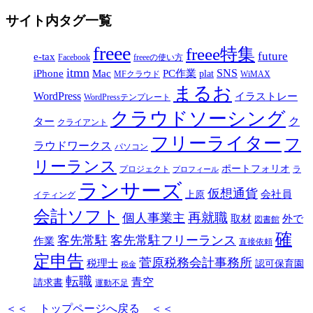
サイト内タグ一覧
freee
freee特集
future
e-tax
Facebook
freeeの使い方
itmn
SNS
iPhone
Mac
PC作業
plat
MFクラウド
WiMAX
まるお
WordPress
イラストレー
WordPressテンプレート
クラウドソーシング
ク
ター
クライアント
フリーライター
フ
ラウドワークス
パソコン
リーランス
ポートフォリオ
プロジェクト
ラ
プロフィール
ランサーズ
仮想通貨
会社員
上原
イティング
会計ソフト
再就職
個人事業主
取材
外で
図書館
確
客先常駐
客先常駐フリーランス
作業
直接依頼
定申告
菅原税務会計事務所
税理士
認可保育園
税金
転職
青空
請求書
運動不足
＜＜ トップページへ戻る ＜＜