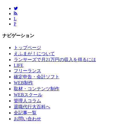
L
P
ナビゲーション
トップページ
えふまが！について
ランサーズで月21万円の収入を得るには
LIFE
フリーランス
確定申告・会計ソフト
WEB制作
取材・コンテンツ制作
WEBスクール
管理人コラム
退職代行大百科へ
全記事一覧
お問い合わせ